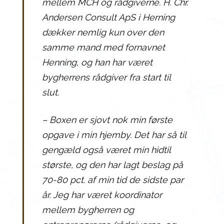
mellem MCH og rådgiverne. H. Chr.
Andersen Consult ApS i Herning
dækker nemlig kun over den
samme mand med fornavnet
Henning, og han har været
bygherrens rådgiver fra start til
slut.
– Boxen er sjovt nok min første
opgave i min hjemby. Det har så til
gengæld også været min hidtil
største, og den har lagt beslag på
70-80 pct. af min tid de sidste par
år. Jeg har været koordinator
mellem bygherren og